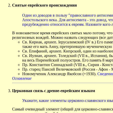
Святые еврейского происхождения
Один из доводов в пользу "православного антисеми
Апостольского века. Для антисемита - это довод, ч
предубежденно относится к евреям. Назовите кого-
В новозаветное время еврейских святых мало потому, что
религиозных вождей. Можно назвать следующих (все даты
Св. Кириак, архиеп. Iерусалимский (IV в.) Его пам
также его мать Анну, претерпевшую мученическую 
Св. Епифаний, архиеп. Кипрский, один из наиболее
Св. Иулиан, архиеп. Толедский (VII в., Испания),
на весь Пиренейский полуостров. Его память 8 март
Пр. Константин Синнадский (VIII в., Сирия - Конс
Пр. старец Паисий Величковский (Россия - Афон - М
Новомученик Александр Якобсон (+1930).
Сведения
Оглавление
Церковная связь с древне-еврейским языком
Укажите, какие элементы церковно-славянского язы
Самый очевидный элемент (общий для церковно-славянско