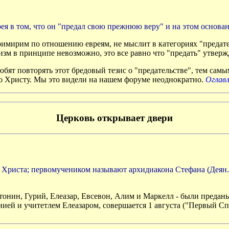
я в том, что он "предал свою прежнюю веру" и на этом основа
римирим по отношению евреям, не мыслит в категориях "предат
изм в принципе невозможно, это все равно что "предать" утвержден
юбят повторять этот бредовый тезис о "предательстве", тем сам
о Христу. Мы это видели на нашем форуме неоднократно.
Оглав
Церковь открывает двери
а Христа; первомучеником называют архидиакона Стефана (Деян.,
онин, Гурий, Елеазар, Евсевон, Алим и Маркелл - были преданы п
монией и учитетлeм Елеазаром, совершается 1 августа ("Первый 