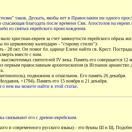
тизма" таков. Дескать, якобы нет в Православии ни одного прос
то спасающая благодать после времени Свв. Апостолов на евреях 
либо из святых еврейского происхождения.
 мало христиан-евреев за счет замкнутости еврейского образа ж
 по церковному календарю - "старому стилю"):
ять - 28 окт. Он помог бл. царице Елене найти св. Крест. Постр
смерть вместе с ним.
 высокочтимых святителей IV века. Память его совершается 12 м
 был первым православным архиепископом (в Испании арианство д
а.
тантинополь), подвижник и отшельник. Его память 26 декабря.
олдавия, +1794). Память его 15 ноября и 21 декабря.
 о нем вы можете найти в этой статье
.
ка связывают его с древне-еврейским.
го и современного русского языка) - это буквы Ш и Щ. Подобно