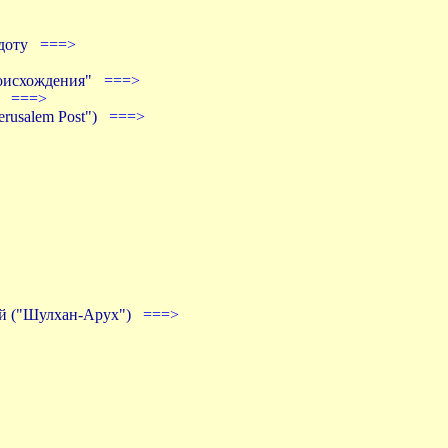
екдоту
===>
происхождения"
===>
м)
===>
erusalem Post")
===>
ий ("Шулхан-Арух")
===>