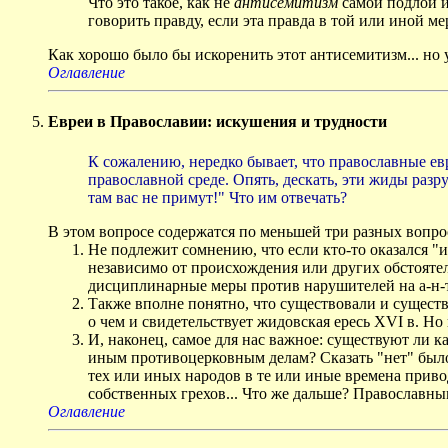
Что это такое, как не
антисемитизм
самой подлой и
говорить правду, если эта правда в той или иной 
Как хорошо было бы искоренить этот антисемитизм... но
Оглавление
Евреи в Православии: искушения и трудности
К сожалению, нередко бывает, что православные ев
православной среде. Опять, дескать, эти жиды разр
там вас не примут!" Что им отвечать?
В этом вопросе содержатся по меньшей три разных вопрос
Не подлежит сомнению, что если кто-то оказался "и
независимо от происхождения или других обстоятел
дисциплинарные меры против нарушителей на а-н-т-
Также вполне понятно, что существовали и сущест
о чем и свидетельствует жидовская ересь XVI в. Но
И, наконец, самое для нас важное: существуют ли 
иным противоцерковным делам? Сказать "нет" было
тех или иных народов в те или иные времена привод
собственных грехов... Что же дальше? Православным
Оглавление