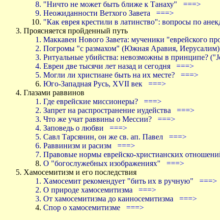
"Ничто не может быть ближе к Танаху"
===>
Неожиданности Ветхого Завета
===>
"Как еврея крестили в латинство": вопросы по ан
Проясняется пройденный путь
Маккавеи Нового Завета: мученики "еврейского 
Погромы "с размахом" (Южная Аравия, Иерусали
Ритуальные убийства: невозможны в принципе? ("J
Евреи две тысячи лет назад и сегодня
===>
Могли ли христиане быть на их месте?
===>
Юго-Западная Русь, ХVII век
===>
Глазами раввинов
Где еврейские миссионеры?
===>
Запрет на распространение иудейства
===>
Что же учат раввины о Мессии?
===>
Заповедь о любви
===>
Савл Тарсянин, он же св. ап. Павел
===>
Раввинизм и расизм
===>
Правовые нормы еврейско-христианских отношен
О "богослужебных изображениях"
===>
Хамосемитизм и его последствия
Хамосемит рекомендует "бить их в ручную"
===>
О природе хамосемитизма
===>
От хамосемитизма до каиносемитизма
===>
Спор о хамосемитизме
===>