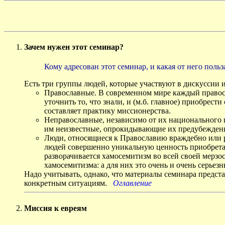
Зачем нужен этот семинар?
Кому адресован этот семинар, и какая от него польз
Ecть три группы людей, которые участвуют в дискуссии и
Православные. В современном мире каждый правосла
уточнить то, что знали, и (м.б. главное) приобрест
составляет практику миссионерства.
Неправославные, независимо от их национального 
им неизвестные, опрокидывающие их предубеждения
Люди, относящиеся к Православию враждебно или р
людей совершенно уникальную ценность приобретаю
разворачивается хамосемитизм во всей своей мерзос
хамосемитизма: а для них это очень и очень серьезн
Надо учитывать, однако, что материалы семинара предст
конкретным ситуациям.
Оглавление
Миссия к евреям