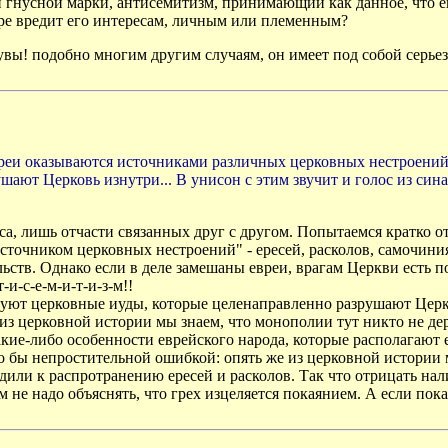
 гнусной марки, антисемитизм, принимающий как данное, что е
мере вредит его интересам, личным или племенным?
 увы! подобно многим другим случаям, он имеет под собой серье
реи оказываются источниками различных церковных нестроений. 
ушают Церковь изнутри... В унисон с этим звучит и голос из син
а, лишь отчасти связанных друг с другом. Попытаемся кратко о
сточником церковных нестроений" - ересей, расколов, самочиния,
ьств. Однако если в деле замешаны евреи, врагам Церкви есть п
и-с-е-м-и-т-и-з-м!!
вуют церковные иуды, которые целенаправленно разрушают Церк
 из церковной истории мы знаем, что монополии тут никто не де
какие-либо особенности еврейского народа, которые располагают
 бы непростительной ошибкой: опять же из церковной истории 
или к распротранению ересей и расколов. Так что отрицать нали
 не надо объяснять, что грех изцеляется покаянием. А если покая