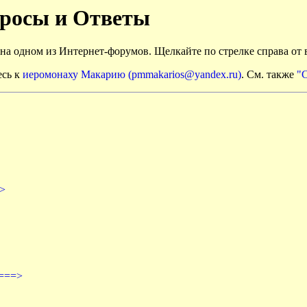
росы и Ответы
а одном из Интернет-форумов. Щелкайте по стрелке справа от 
есь к
иеромонаху Макарию (pmmakarios@yandex.ru)
. См. также
"
>
===>