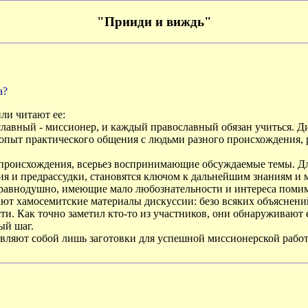
"Прииди и виждь"
а?
ли читают ее:
вный - миссионер, и каждый православный обязан учиться. Дис
и опыт практического общения с людьми разного происхождения, ра
происхождения, всерьез воспринимающие обсуждаемые темы. Для
 и предрассудки, становятся ключом к дальнейшим знаниям и м
авнодушно, имеющие мало любознательности и интереса помимо 
т хамосемитские материалы дискуссии: безо всяких объяснений 
ти. Как точно заметил кто-то из участников, они обнаруживают 
ый шаг.
авляют собой лишь заготовки для успешной миссионерской работ