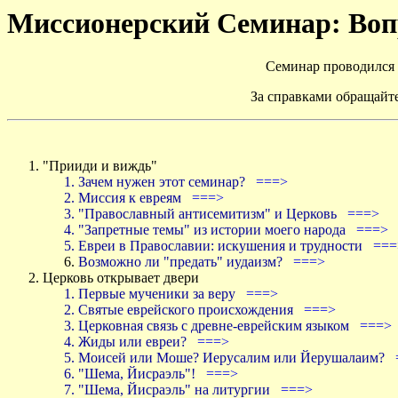
Миссионерский Семинар: Воп
Семинар проводился н
За справками обращайт
"Прииди и виждь"
Зачем нужен этот семинар?
===>
Миссия к евреям
===>
"Православный антисемитизм" и Церковь
===>
"Запретные темы" из истории моего народа
===>
Евреи в Православии: искушения и трудности
===
Возможно ли "предать" иудаизм?
===>
Церковь открывает двери
Первые мученики за веру
===>
Святые еврейского происхождения
===>
Церковная связь с древне-еврейским языком
===>
Жиды или евреи?
===>
Моисей или Моше? Иерусалим или Йерушалаим?
"Шема, Йисраэль"!
===>
"Шема, Йисраэль" на литургии
===>