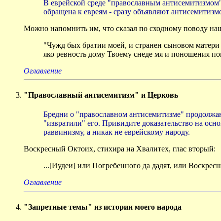
В еврейской среде "православным антисемитизмом" 
обращена к евреям - сразу объявляют антисемитизмо
Можно напомнить им, что сказал по сходному поводу наш 
"Чужд бых братии моей, и странен сыновом матери 
яко ревность дому Твоему снеде мя и поношения п
Оглавление
"Православный антисемитизм" и Церковь
Бредни о "православном антисемитизме" продолжают
"извратили" его. Привидите доказательство на осн
раввинизму, а никак не еврейскому народу.
Воскресный Октоих, стихира на Хвалитех, глас вторый:
...[Иудеи] или Погребенного да дадят, или Воскрес
Оглавление
"Запретные темы" из истории моего народа