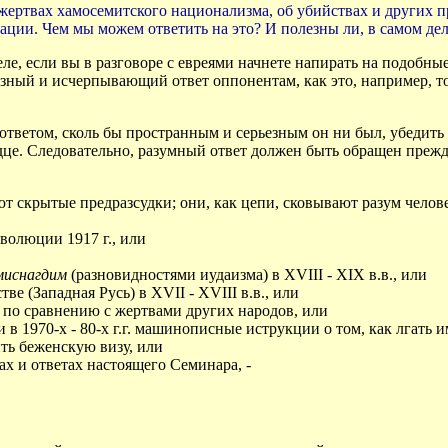
ертвах хамосемитского национализма, об убийствах и других пр
ции. Чем мы можем ответить на это? И полезны ли, в самом деле
еле, если вы в разговоре с евреями начнете напирать на подобны
езный и исчерпывающий ответ оппонентам, как это, например, то
ветом, сколь бы пространным и серьезным он ни был, убедить с
ердце. Следовательно, разумный ответ должен быть обращен прежде
ют скрытые предразсудки; они, как цепи, сковывают разум челове
волюции 1917 г., или
миснагдим
(разновидностями иудаизма) в ХVIII - ХIХ в.в., или
ве (Западная Русь) в ХVII - ХVIII в.в., или
 по сравнению с жертвами других народов, или
 в 1970-х - 80-х г.г. машинописные иструкции о том, как лга
ть беженскую визу, или
ах и ответах настоящего Семинара, -