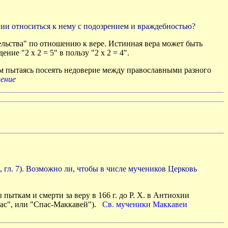
нии относиться к нему с подозрением и враждебностью?
ельства" по отношению к вере. Истинная вера может быть
ие "2 х 2 = 5" в пользу "2 х 2 = 4".
ым пытаясь посеять недоверие между православными разного
ление
 гл. 7). Возможно ли, чтобы в числе мучеников Церковь
ыткам и смерти за веру в 166 г. до Р. Х. в Антиохии
Спас", или "Спас-Маккавей").
Св. мученики Маккавеи