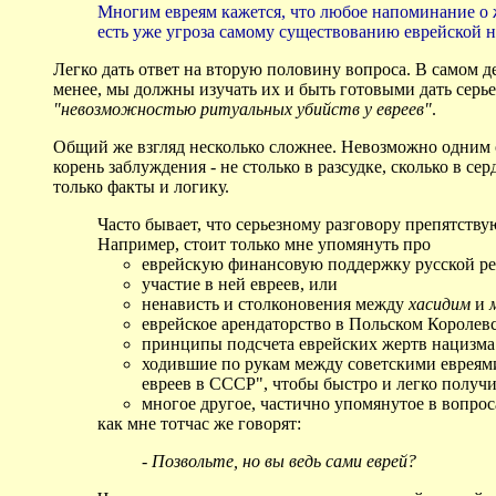
Многим евреям кажется, что любое напоминание о ж
есть уже угроза самому существованию еврейской на
Легко дать ответ на вторую половину вопроса. В самом д
менее, мы должны изучать их и быть готовыми дать серь
"невозможностью ритуальных убийств у евреев"
.
Общий же взгляд несколько сложнее. Невозможно одним от
корень заблуждения - не столько в разсудке, сколько в с
только факты и логику.
Часто бывает, что серьезному разговору препятству
Например, стоит только мне упомянуть про
еврейскую финансовую поддержку русской ре
участие в ней евреев, или
ненависть и столконовения между
хасидим
и
еврейское арендаторство в Польском Королевст
принципы подсчета еврейских жертв нацизма
ходившие по рукам между советскими евреями
евреев в СССР", чтобы быстро и легко получи
многое другое, частично упомянутое в вопрос
как мне тотчас же говорят:
- Позвольте, но вы ведь сами еврей?