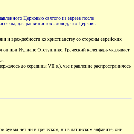
лавленного Церковью святого из евреев после
иссякла; для раввинистов - довод, что Церковь
изни и враждебности ко христианству со стороны еврейских
адал он при Иулиане Отступнике. Греческий календарь указывает
ая.
ержалось до середины VII в.), чье правление распространилось
й буквы нет ни в греческом, ни в латинском алфавите; они