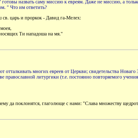
готовы назвать саму миссию к евреям. Даже не миссию, а только
м. " Что им ответить?
св. царь и проркок - Давид га-Мелех:
моея,
оносящих Ти нападоша на мя."
 отталкивать многих евреев от Церкви; свидeтельства Новаго З
ове православной литургики (т.е. постоянно повторяемого учени
шему да поклонятся, глаголюще с нами: "Слава множеству щедрот