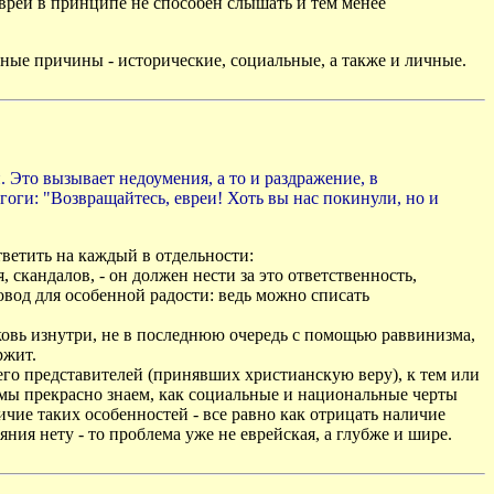
врей в принципе не способен слышать и тем менее
зные причины - исторические, социальные, а также и личные.
Это вызывает недоумения, а то и раздражение, в
агоги: "Возвращайтесь, евреи! Хоть вы нас покинули, но и
тветить на каждый в отдельности:
 скандалов, - он должен нести за это ответственность,
овод для особенной радости: ведь можно списать
овь изнутри, не в последнюю очередь с помощью раввинизма,
ржит.
 его представителей (принявших христианскую веру), к тем или
мы прекрасно знаем, как социальные и национальные черты
чие таких особенностей - все равно как отрицать наличие
ния нету - то проблема уже не еврейская, а глубже и шире.