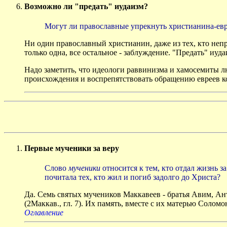
Возможно ли "предать" иудаизм?
Могут ли православные упрекнуть христианина-евре
Ни один православный христианин, даже из тех, кто неп
только одна, все остальное - заблуждение. "Предать" иуда
Надо заметить, что идеологи раввинизма и хамосемиты л
происхождения и воспрепятствовать обращению евреев к
Первые мученики за веру
Слово
мученики
относится к тем, кто отдал жизнь з
почитала тех, кто жил и погиб задолго до Христа?
Да. Семь святых мучеников Маккавеев - братья Авим, Ант
(2Маккав., гл. 7). Их память, вместе с их матерью Соло
Оглавление